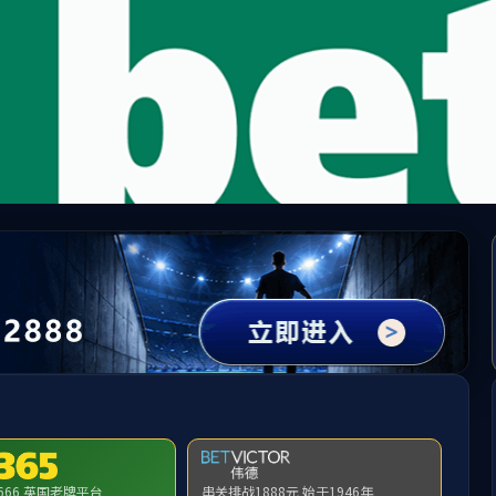
中国·yl1111永利(集团)有限公司-Official Website
提示：虚拟目录未发布在此域名下
首页
关闭此页