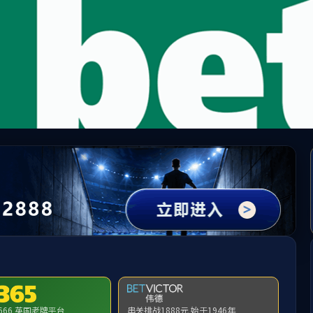
中国·yl1111永利(集团)有限公司-Official Website
提示：虚拟目录未发布在此域名下
首页
关闭此页