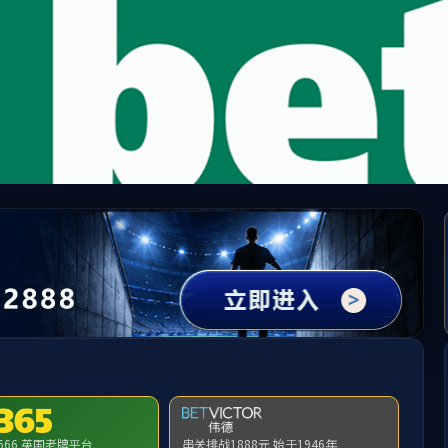
中国·yl1111永利(集团)有限公司-Official Website
提示：虚拟目录未发布在此域名下
首页
关闭此页